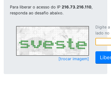
Para liberar o acesso
do IP
216.73.216.110
,
responda ao desafio abaixo.
Digite 
lado no
[trocar imagem]