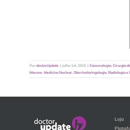
Por
doctorUpdate
|
julho 1st, 2015
|
Cancerologia
,
Cirurgia 
Marone
,
Medicina Nuclear
,
Otorrinolaringologia
,
Radiologia e
Loja
Plataf