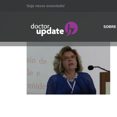
Ir
Seja nosso associado!
para
o
SOBRE
conteúdo