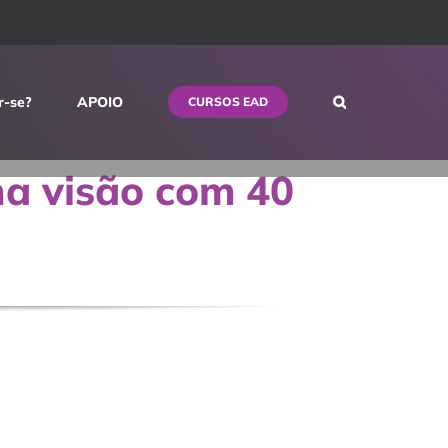
r-se?
APOIO
CURSOS EAD
ha visão com 40