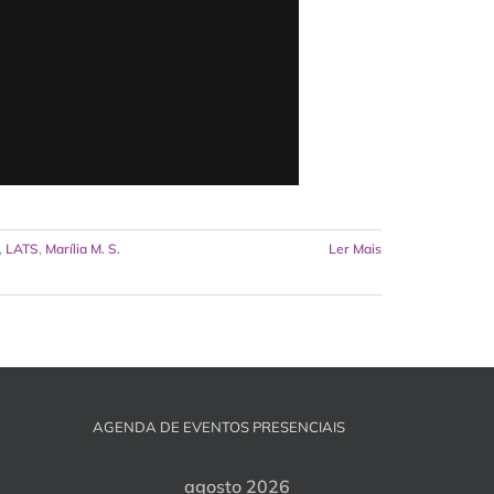
,
LATS
,
Marília M. S.
Ler Mais
AGENDA DE EVENTOS PRESENCIAIS
agosto 2026