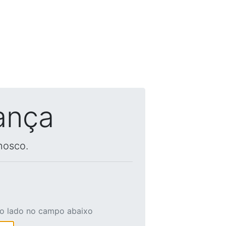
ança
nosco.
ao lado no campo abaixo