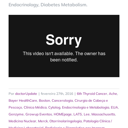
Endocrinology, Diabetes Metabolism.
Por
doctorUpdate
|
fevereiro 27th, 2016
|
6th Thyroid Cancer
,
Ache
,
Bayer HealthCare
,
Boston
,
Cancerologia
,
Cirurgia de Cabeça e
Pescoço
,
Clínica Médica
,
Cytolog
,
Endocrinologia e Metabologia
,
EUA
,
Genzyme
,
Growup Eventos
,
HOMEpage
,
LATS
,
Lee
,
Massachusetts
,
Medicina Nuclear
,
Merck
,
Otorrinolaringologia
,
Patologia Clínica /
Medicina Laboratorial
,
Radiologia e Diagnóstico por Imagem
,