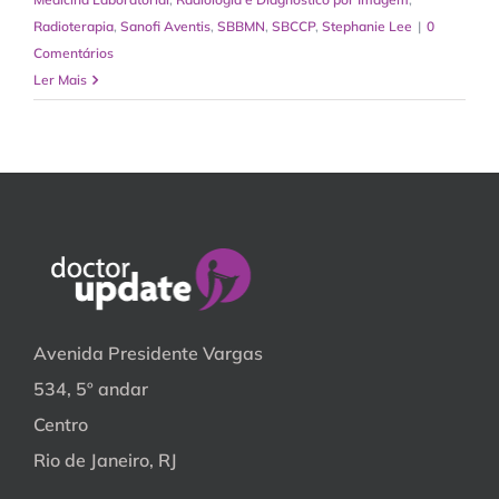
Radioterapia
,
Sanofi Aventis
,
SBBMN
,
SBCCP
,
Stephanie Lee
|
0
Comentários
Ler Mais
Avenida Presidente Vargas
534, 5º andar
Centro
Rio de Janeiro, RJ