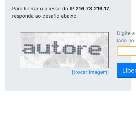
Para liberar o acesso
do IP
216.73.216.17
,
responda ao desafio abaixo.
Digite 
lado no
[trocar imagem]