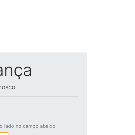
ança
nosco.
ao lado no campo abaixo