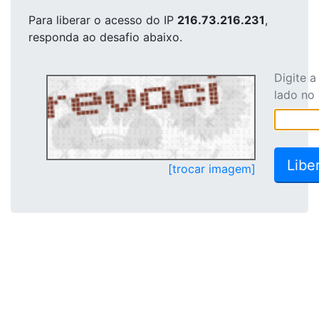
Para liberar o acesso
do IP
216.73.216.231
,
responda ao desafio abaixo.
Digite 
lado no
[trocar imagem]