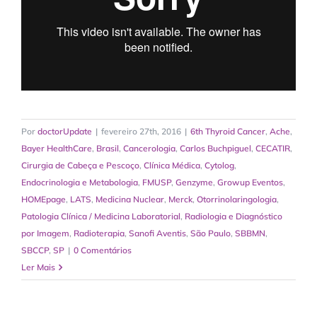
Por
doctorUpdate
|
fevereiro 27th, 2016
|
6th Thyroid Cancer
,
Ache
,
Bayer HealthCare
,
Brasil
,
Cancerologia
,
Carlos Buchpiguel
,
CECATIR
,
Cirurgia de Cabeça e Pescoço
,
Clínica Médica
,
Cytolog
,
Endocrinologia e Metabologia
,
FMUSP
,
Genzyme
,
Growup Eventos
,
HOMEpage
,
LATS
,
Medicina Nuclear
,
Merck
,
Otorrinolaringologia
,
Patologia Clínica / Medicina Laboratorial
,
Radiologia e Diagnóstico
por Imagem
,
Radioterapia
,
Sanofi Aventis
,
São Paulo
,
SBBMN
,
SBCCP
,
SP
|
0 Comentários
Ler Mais