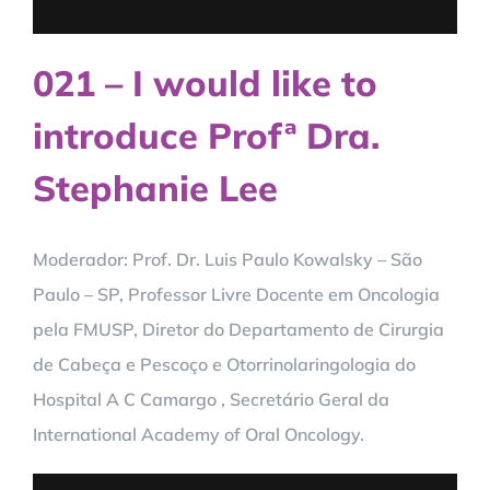
021 – I would like to
introduce Profª Dra.
Stephanie Lee
Moderador: Prof. Dr. Luis Paulo Kowalsky – São
Paulo – SP, Professor Livre Docente em Oncologia
pela FMUSP, Diretor do Departamento de Cirurgia
de Cabeça e Pescoço e Otorrinolaringologia do
Hospital A C Camargo , Secretário Geral da
International Academy of Oral Oncology.