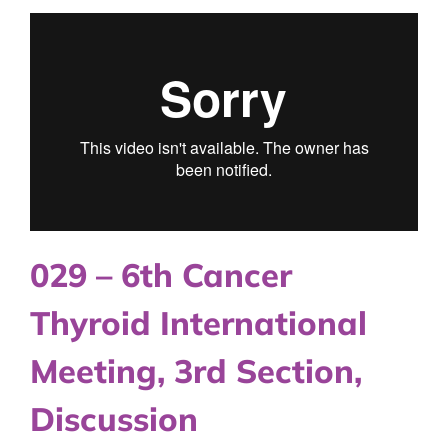
029 – 6th Cancer
Thyroid International
Meeting, 3rd Section,
Discussion