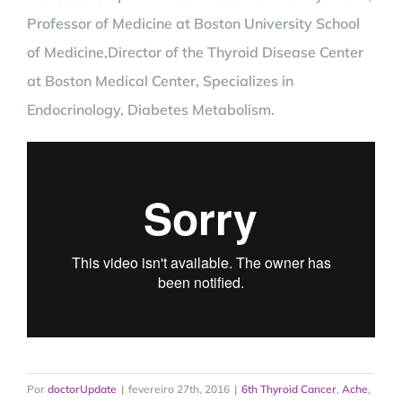
Professor of Medicine at Boston University School
of Medicine,Director of the Thyroid Disease Center
at Boston Medical Center, Specializes in
Endocrinology, Diabetes Metabolism.
Por
doctorUpdate
|
fevereiro 27th, 2016
|
6th Thyroid Cancer
,
Ache
,