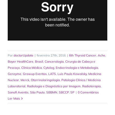
Por
doctorUpdate
|
fevereiro 27th, 2016
|
6th Thyroid Cancer
,
Ache
,
Bayer HealthCare
,
Brasil
,
Cancerologia
,
Cirurgia de Cabeça e
Pescoço
,
Clínica Médica
,
Cytolog
,
Endocrinologia e Metabologia
,
Genzyme
,
Growup Eventos
,
LATS
,
Luis Paulo Kowalsky
,
Medicina
Nuclear
,
Merck
,
Otorrinolaringologia
,
Patologia Clínica / Medicina
Laboratorial
,
Radiologia e Diagnóstico por Imagem
,
Radioterapia
,
Sanofi Aventis
,
São Paulo
,
SBBMN
,
SBCCP
,
SP
|
0 Comentários
Ler Mais