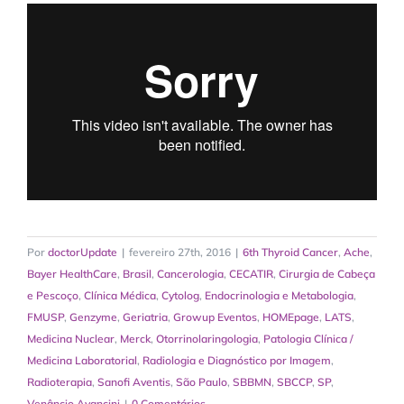
Por
doctorUpdate
|
fevereiro 27th, 2016
|
6th Thyroid Cancer
,
Ache
,
Bayer HealthCare
,
Brasil
,
Cancerologia
,
CECATIR
,
Cirurgia de Cabeça
e Pescoço
,
Clínica Médica
,
Cytolog
,
Endocrinologia e Metabologia
,
FMUSP
,
Genzyme
,
Geriatria
,
Growup Eventos
,
HOMEpage
,
LATS
,
Medicina Nuclear
,
Merck
,
Otorrinolaringologia
,
Patologia Clínica /
Medicina Laboratorial
,
Radiologia e Diagnóstico por Imagem
,
Radioterapia
,
Sanofi Aventis
,
São Paulo
,
SBBMN
,
SBCCP
,
SP
,
Venâncio Avancini
|
0 Comentários