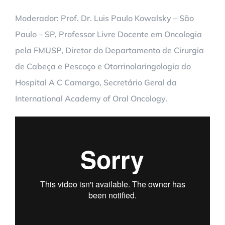
Moderador: Prof. Dr. Luis Paulo Kowalsky – São
Paulo – SP, Professor Livre Docente em Oncologia
pela FMUSP, Diretor do Departamento de Cirurgia
de Cabeça e Pescoço e Otorrinolaringologia do
Hospital A C Camargo, Secretário Geral da
International Academy of Oral Oncology.