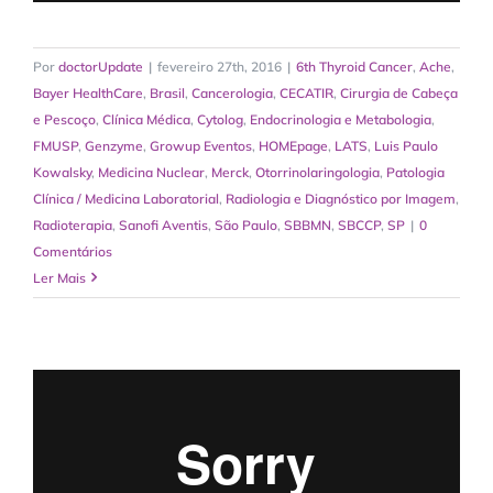
Por
doctorUpdate
|
fevereiro 27th, 2016
|
6th Thyroid Cancer
,
Ache
,
Bayer HealthCare
,
Brasil
,
Cancerologia
,
CECATIR
,
Cirurgia de Cabeça
e Pescoço
,
Clínica Médica
,
Cytolog
,
Endocrinologia e Metabologia
,
FMUSP
,
Genzyme
,
Growup Eventos
,
HOMEpage
,
LATS
,
Luis Paulo
Kowalsky
,
Medicina Nuclear
,
Merck
,
Otorrinolaringologia
,
Patologia
Clínica / Medicina Laboratorial
,
Radiologia e Diagnóstico por Imagem
,
Radioterapia
,
Sanofi Aventis
,
São Paulo
,
SBBMN
,
SBCCP
,
SP
|
0
Comentários
Ler Mais