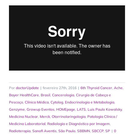
Por
doctorUpdate
|
fevereiro 27th, 2016
|
6th Thyroid Cancer
,
Ache
,
Bayer HealthCare
,
Brasil
,
Cancerologia
,
Cirurgia de Cabeça e
Pescoço
,
Clínica Médica
,
Cytolog
,
Endocrinologia e Metabologia
,
Genzyme
,
Growup Eventos
,
HOMEpage
,
LATS
,
Luis Paulo Kowalsky
,
Medicina Nuclear
,
Merck
,
Otorrinolaringologia
,
Patologia Clínica /
Medicina Laboratorial
,
Radiologia e Diagnóstico por Imagem
,
Radioterapia
,
Sanofi Aventis
,
São Paulo
,
SBBMN
,
SBCCP
,
SP
|
0