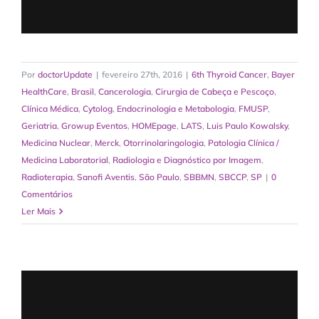
Por
doctorUpdate
|
fevereiro 27th, 2016
|
6th Thyroid Cancer
,
Bayer
HealthCare
,
Brasil
,
Cancerologia
,
Cirurgia de Cabeça e Pescoço
,
Clínica Médica
,
Cytolog
,
Endocrinologia e Metabologia
,
FMUSP
,
Geriatria
,
Growup Eventos
,
HOMEpage
,
LATS
,
Luis Paulo Kowalsky
,
Medicina Nuclear
,
Merck
,
Otorrinolaringologia
,
Patologia Clínica /
Medicina Laboratorial
,
Radiologia e Diagnóstico por Imagem
,
Radioterapia
,
Sanofi Aventis
,
São Paulo
,
SBBMN
,
SBCCP
,
SP
|
0
Comentários
Ler Mais