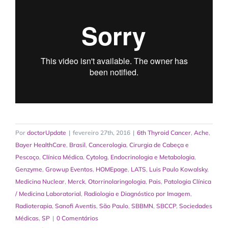
Por
doctorUpdate
|
fevereiro 27th, 2016
|
6th Thyroid Cancer
,
Ache
,
Bayer HealthCare
,
Brasil
,
Cancerologia
,
Cirurgia de Cabeça e
Pescoço
,
Clínica Médica
,
Cytolog
,
Endocrinologia e Metabologia
,
Genzyme
,
Growup Eventos
,
HOMEpage
,
LATS
,
Luis Paulo Kowalsky
,
Medicina Nuclear
,
Merck
,
Otorrinolaringologia
,
Pais
,
Patologia Clínica
/ Medicina Laboratorial
,
Radiologia e Diagnóstico por Imagem
,
Radioterapia
,
Sanofi Aventis
,
São Paulo
,
SBBMN
,
SBCCP
,
Sociedades
Médicas
,
SP
|
0 Comentários