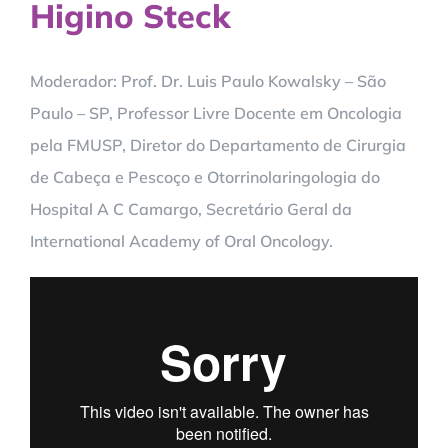
Higino Steck
Moderador: Prof. Dr. Luis Paulo Kowalsky – São
Paulo – SP, Professor Livre Docente em Oncologia
pela FMUSP, Diretor do Departamento de Cirurgia
de Cabeça e Pescoço e Otorrinolaringologia do
Hospital A C Camargo, Secretário Geral da
International Academy of Oral Oncology.