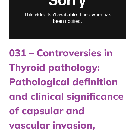
031 – Controversies in
Thyroid pathology:
Pathological definition
and clinical significance
of capsular and
vascular invasion,