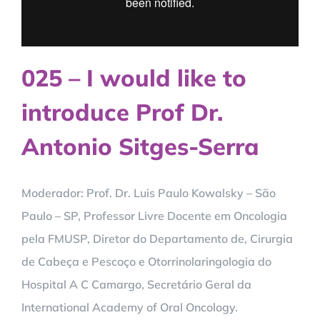
025 – I would like to
introduce Prof Dr.
Antonio Sitges-Serra
Moderador: Prof. Dr. Luis Paulo Kowalsky – São
Paulo – SP, Professor Livre Docente em Oncologia
pela FMUSP, Diretor do Departamento de, Cirurgia
de Cabeça e Pescoço e Otorrinolaringologia do
Hospital A C Camargo, Secretário Geral da
International Academy of Oral Oncology.