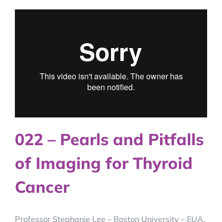
022 – Pearls and Pitfalls
of Imaging for Thyroid
Cancer
Professor Stephanie Lee – Boston University – EUA,