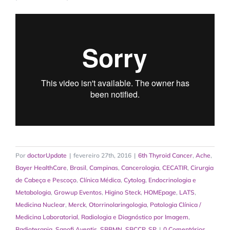
Por
doctorUpdate
|
fevereiro 27th, 2016
|
6th Thyroid Cancer
,
Ache
,
Bayer HealthCare
,
Brasil
,
Campinas
,
Cancerologia
,
CECATIR
,
Cirurgia
de Cabeça e Pescoço
,
Clínica Médica
,
Cytolog
,
Endocrinologia e
Metabologia
,
Growup Eventos
,
Higino Steck
,
HOMEpage
,
LATS
,
Medicina Nuclear
,
Merck
,
Otorrinolaringologia
,
Patologia Clínica /
Medicina Laboratorial
,
Radiologia e Diagnóstico por Imagem
,
Radioterapia
,
Sanofi Aventis
,
SBBMN
,
SBCCP
,
SP
|
0 Comentários