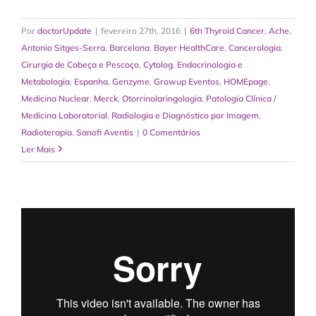
Por
doctorUpdate
|
fevereiro 27th, 2016
|
6th Thyroid Cancer
,
Ache
,
Antonio Sitges-Serra
,
Barcelona
,
Bayer HealthCare
,
Cancerologia
,
Cirurgia de Cabeça e Pescoço
,
Cytolog
,
Endocrinologia e
Metabologia
,
Espanha
,
Genzyme
,
Growup Eventos
,
HOMEpage
,
Medicina Nuclear
,
Merck
,
Otorrinolaringologia
,
Patologia Clínica /
Medicina Laboratorial
,
Radiologia e Diagnóstico por Imagem
,
Radioterapia
,
Sanofi Aventis
|
0 Comentários
Ler Mais