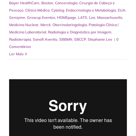
Bayer HealthCare
,
Boston
,
Cancerologia
,
Cirurgia de Cabeça e
Pescoço
,
Clínica Médica
,
Cytolog
,
Endocrinologia e Metabologia
,
EUA
,
Genzyme
,
Growup Eventos
,
HOMEpage
,
LATS
,
Lee
,
Massachusetts
,
Medicina Nuclear
,
Merck
,
Otorrinolaringologia
,
Patologia Clínica /
Medicina Laboratorial
,
Radiologia e Diagnóstico por Imagem
,
Radioterapia
,
Sanofi Aventis
,
SBBMN
,
SBCCP
,
Stephanie Lee
|
0
Comentários
Ler Mais