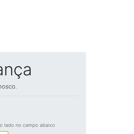
ança
nosco.
ao lado no campo abaixo