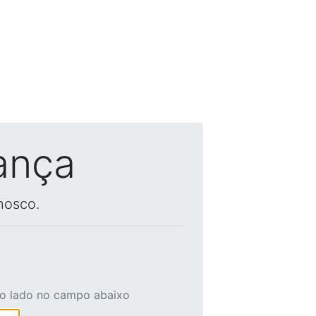
ança
nosco.
ao lado no campo abaixo