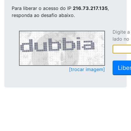
Para liberar o acesso
do IP
216.73.217.135
,
responda ao desafio abaixo.
Digite 
lado no
[trocar imagem]