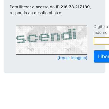
Para liberar o acesso
do IP
216.73.217.139
,
responda ao desafio abaixo.
Digite 
lado no
[trocar imagem]