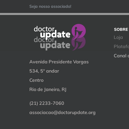
Ir
[woocommerce_cart]
Seja nosso associado!
para
o
SOBRE
conteúdo
Loja
Plataf
Canal 
Avenida Presidente Vargas
534, 5º andar
Centro
Rio de Janeiro, RJ
(21) 2233-7060
associacao@doctorupdate.org