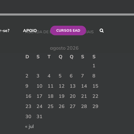
r-se?
APOIO
CURSOS EAD
AGENDA DE EVENTOS PRESENCIAIS
agosto 2026
D
S
T
Q
Q
S
S
1
2
3
4
5
6
7
8
9
10
11
12
13
14
15
16
17
18
19
20
21
22
23
24
25
26
27
28
29
30
31
« jul