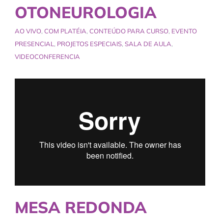
OTONEUROLOGIA
AO VIVO
,
COM PLATÉIA
,
CONTEÚDO PARA CURSO
,
EVENTO
PRESENCIAL
,
PROJETOS ESPECIAIS
,
SALA DE AULA
,
VIDEOCONFERENCIA
MESA REDONDA