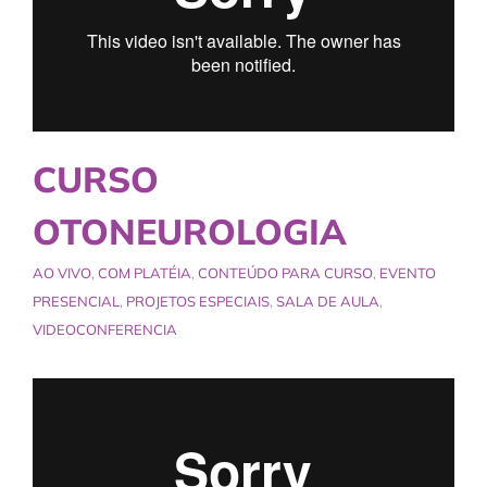
CURSO
OTONEUROLOGIA
AO VIVO
,
COM PLATÉIA
,
CONTEÚDO PARA CURSO
,
EVENTO
PRESENCIAL
,
PROJETOS ESPECIAIS
,
SALA DE AULA
,
VIDEOCONFERENCIA