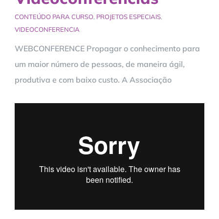
CONTEÚDO PARA CURSO
,
PROJETOS ESPECIAIS
,
VIDEOCONFERENCIA
WEBCONFERENCE Propagar o conhecimento para
um maior número de pessoas, de maneira ágil,
produtiva e com baixo custo. A Associação