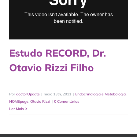
Estudo RECORD, Dr.
Otavio Rizzi Filho
Por
doctorUpdate
|
maio 13th, 2011
|
Endocrinologia e Metabologia
,
HOMEpage
,
Otavio Rizzi
|
0 Comentários
Ler Mais