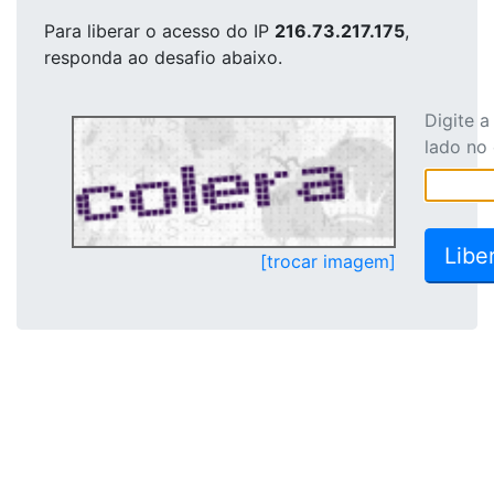
Para liberar o acesso
do IP
216.73.217.175
,
responda ao desafio abaixo.
Digite 
lado no
[trocar imagem]