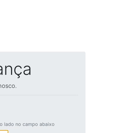
ança
nosco.
ao lado no campo abaixo