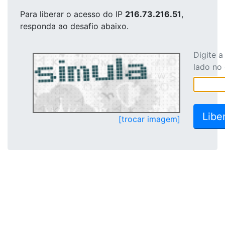
Para liberar o acesso
do IP
216.73.216.51
,
responda ao desafio abaixo.
Digite 
lado no
[trocar imagem]