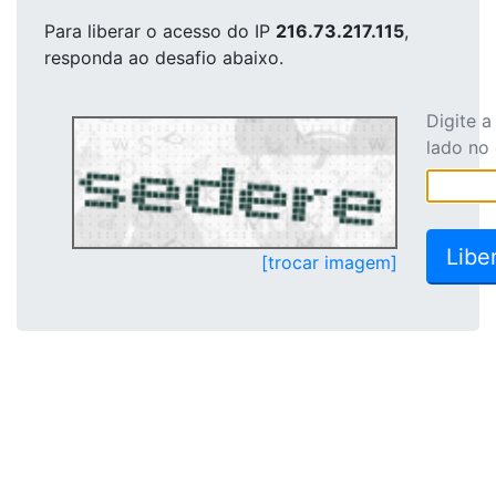
Para liberar o acesso
do IP
216.73.217.115
,
responda ao desafio abaixo.
Digite 
lado no
[trocar imagem]