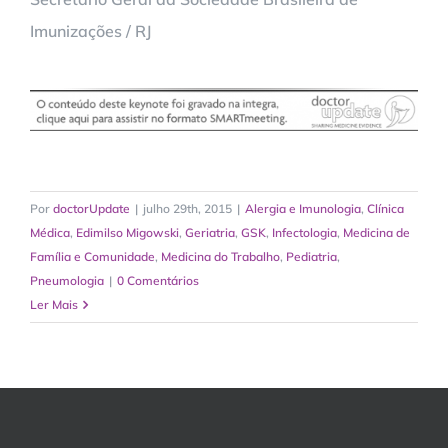
Imunizações / RJ
Por
doctorUpdate
|
julho 29th, 2015
|
Alergia e Imunologia
,
Clínica
Médica
,
Edimilso Migowski
,
Geriatria
,
GSK
,
Infectologia
,
Medicina de
Família e Comunidade
,
Medicina do Trabalho
,
Pediatria
,
Pneumologia
|
0 Comentários
Ler Mais