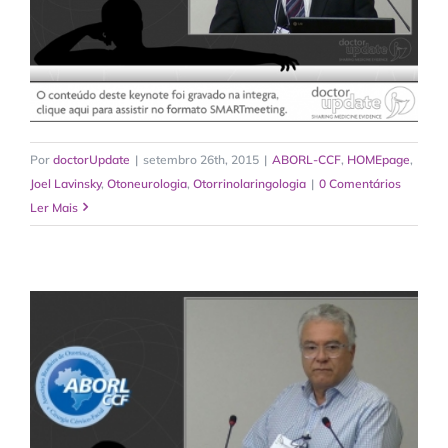
Por
doctorUpdate
|
setembro 26th, 2015
|
ABORL-CCF
,
HOMEpage
,
Joel Lavinsky
,
Otoneurologia
,
Otorrinolaringologia
|
0 Comentários
Ler Mais