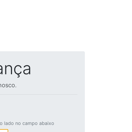
ança
nosco.
ao lado no campo abaixo