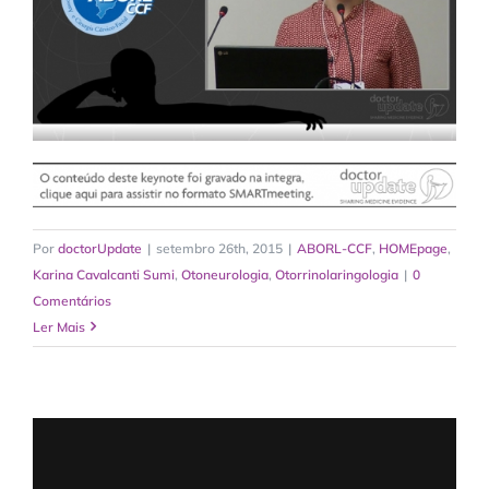
Por
doctorUpdate
|
setembro 26th, 2015
|
ABORL-CCF
,
HOMEpage
,
Karina Cavalcanti Sumi
,
Otoneurologia
,
Otorrinolaringologia
|
0
Comentários
Ler Mais