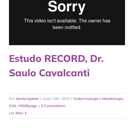
Estudo RECORD, Dr.
Saulo Cavalcanti
Por
doctorUpdate
|
maio 13th, 2015
|
Endocrinologia e Metabologia
,
GSK
,
HOMEpage
|
0 Comentários
Ler Mais